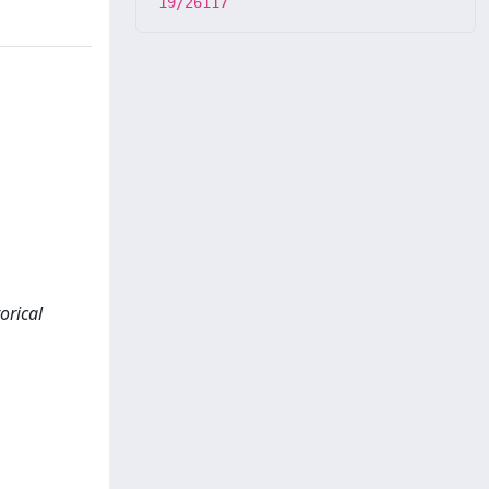
19/26117
orical