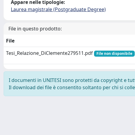
Appare nelle tipologie:
Laurea magistrale (Postgraduate Degree)
File in questo prodotto:
File
Tesi_Relazione_DiClemente279511.pdf
File non disponibile
I documenti in UNITESI sono protetti da copyright e tutti 
Il download dei file è consentito soltanto per chi si col