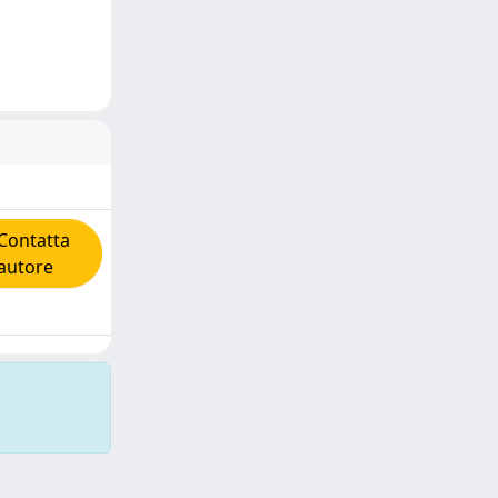
ontatta
'autore