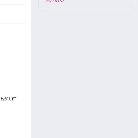
19/26132
TERACY"