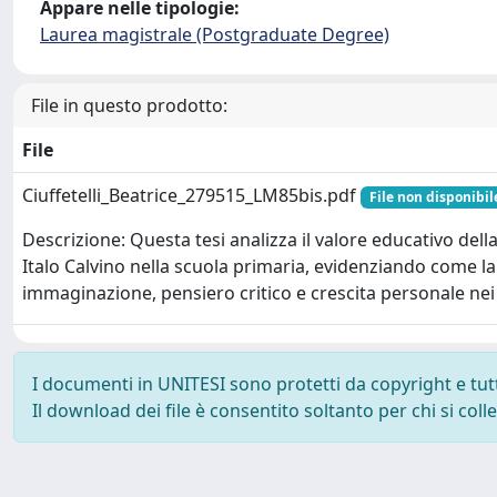
Appare nelle tipologie:
Laurea magistrale (Postgraduate Degree)
File in questo prodotto:
File
Ciuffetelli_Beatrice_279515_LM85bis.pdf
File non disponibil
Descrizione: Questa tesi analizza il valore educativo della 
Italo Calvino nella scuola primaria, evidenziando come la
immaginazione, pensiero critico e crescita personale nei
I documenti in UNITESI sono protetti da copyright e tutti 
Il download dei file è consentito soltanto per chi si col