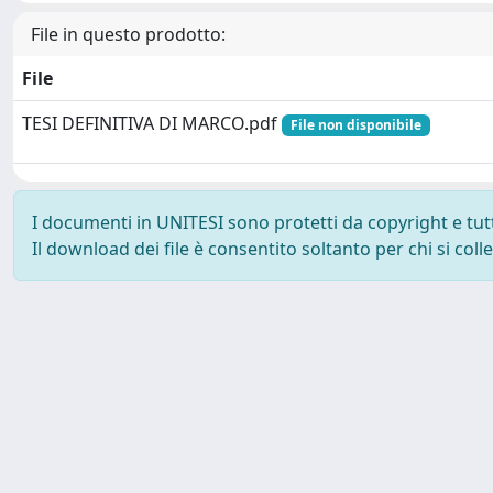
File in questo prodotto:
File
TESI DEFINITIVA DI MARCO.pdf
File non disponibile
I documenti in UNITESI sono protetti da copyright e tutti 
Il download dei file è consentito soltanto per chi si col
Powered by UNITESI
-
about UNITESI
-
Utilizzo dei