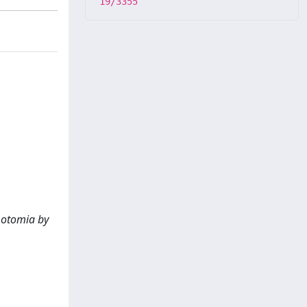
19/3355
motomia by