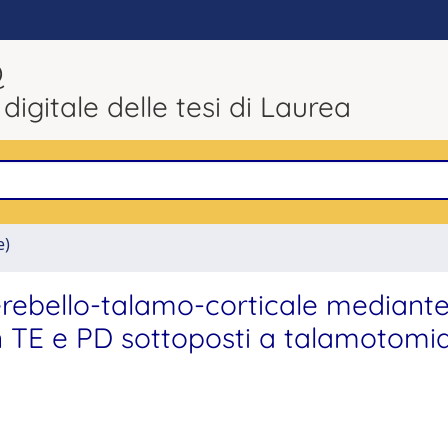
Q
 digitale delle tesi di Laurea
e)
rebello-talamo-corticale mediant
n TE e PD sottoposti a talamotomi