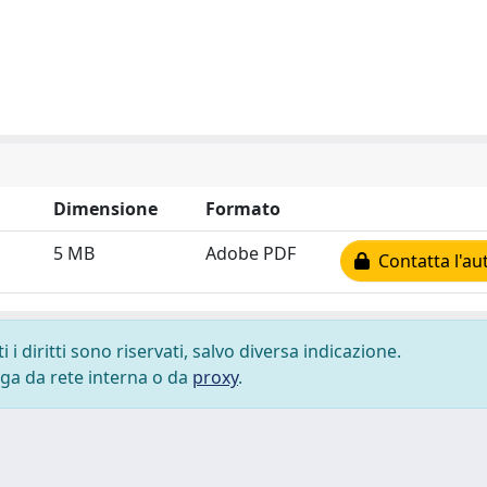
Dimensione
Formato
5 MB
Adobe PDF
Contatta l'au
i diritti sono riservati, salvo diversa indicazione.
lega da rete interna o da
proxy
.