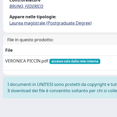
Controrelatore
BRUNO, FEDERICO
Appare nelle tipologie:
Laurea magistrale (Postgraduate Degree)
File in questo prodotto:
File
VERONICA PICCIN.pdf
accesso solo dalla rete interna
I documenti in UNITESI sono protetti da copyright e tutti 
Il download dei file è consentito soltanto per chi si col