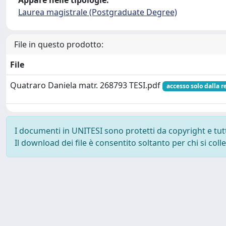
Appare nelle tipologie:
Laurea magistrale (Postgraduate Degree)
File in questo prodotto:
File
Quatraro Daniela matr. 268793 TESI.pdf
accesso solo dalla r
I documenti in UNITESI sono protetti da copyright e tutti 
Il download dei file è consentito soltanto per chi si col