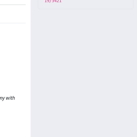
19/3421
any with