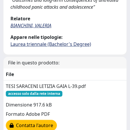
"Outcomes and long-term consequences of untreated
childhood panic attacks and adolescence"
Relatore
BIANCHINI, VALERIA
Appare nelle tipologie:
Laurea triennale (Bachelor's Degree)
File in questo prodotto:
File
TESI SARACENI LETIZIA GAIA L-39.pdf
accesso solo dalla rete interna
Dimensione 917.6 kB
Formato Adobe PDF
Contatta l'autore