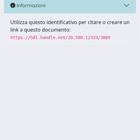
Informazioni
Utilizza questo identificativo per citare o creare un
link a questo documento:
https://hdl.handle.net/20.500.12319/3889
Powered by UNITESI
-
about
UNITESI
-
Utilizzo dei cookie
-
Copyright © 2026