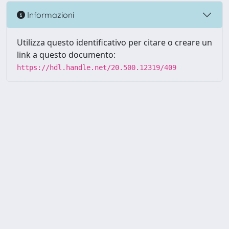
Informazioni
Utilizza questo identificativo per citare o creare un
link a questo documento:
https://hdl.handle.net/20.500.12319/409
Powered by UNITESI
-
about
UNITESI
-
Utilizzo dei cookie
-
Copyright © 2026