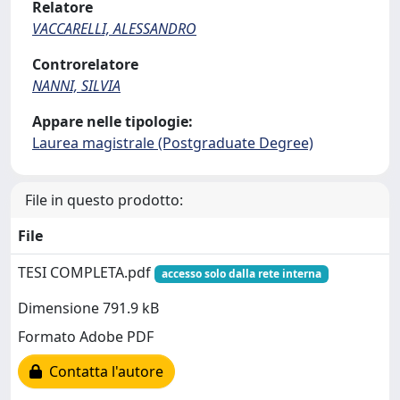
Relatore
VACCARELLI, ALESSANDRO
Controrelatore
NANNI, SILVIA
Appare nelle tipologie:
Laurea magistrale (Postgraduate Degree)
File in questo prodotto:
File
TESI COMPLETA.pdf
accesso solo dalla rete interna
Dimensione 791.9 kB
Formato Adobe PDF
Contatta l'autore