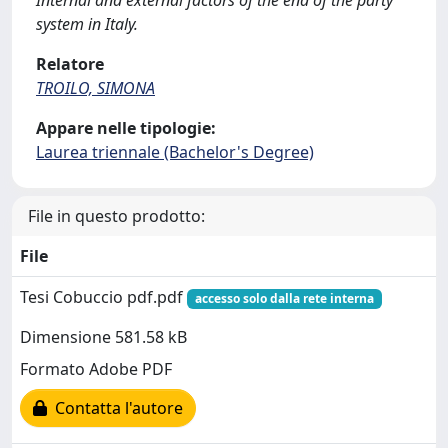
Internal and external factors of the end of the party
system in Italy.
Relatore
TROILO, SIMONA
Appare nelle tipologie:
Laurea triennale (Bachelor's Degree)
File in questo prodotto:
File
Tesi Cobuccio pdf.pdf
accesso solo dalla rete interna
Dimensione 581.58 kB
Formato Adobe PDF
Contatta l'autore