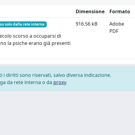
Dimensione
Formato
916.56 kB
Adobe
so solo dalla rete interna
PDF
secolo scorso a occuparsi di
no la psiche erano già presenti
i diritti sono riservati, salvo diversa indicazione.
lega da rete interna o da
proxy
.