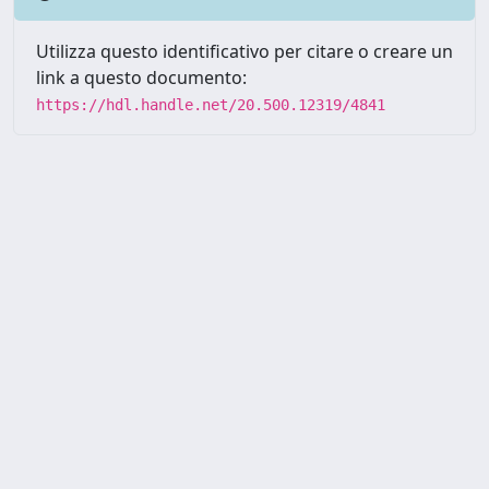
Utilizza questo identificativo per citare o creare un
link a questo documento:
https://hdl.handle.net/20.500.12319/4841
Powered by UNITESI
-
about
UNITESI
-
Utilizzo dei cookie
-
Copyright © 2026
Area riservata