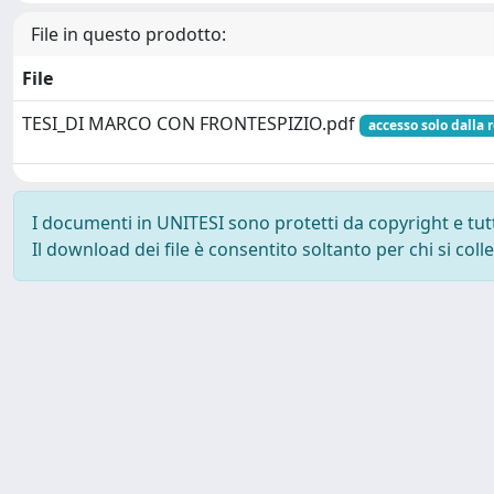
File in questo prodotto:
File
TESI_DI MARCO CON FRONTESPIZIO.pdf
accesso solo dalla 
I documenti in UNITESI sono protetti da copyright e tutti 
Il download dei file è consentito soltanto per chi si col
Powered by UNITESI
-
about UNITESI
-
Utilizzo dei