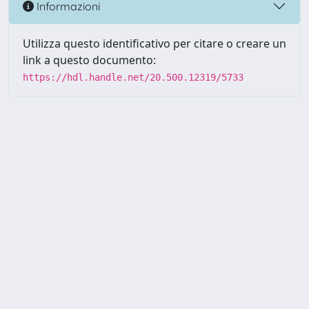
Informazioni
Utilizza questo identificativo per citare o creare un
link a questo documento:
https://hdl.handle.net/20.500.12319/5733
Powered by UNITESI
-
about
UNITESI
-
Utilizzo dei cookie
-
Copyright © 2026
Area riservata