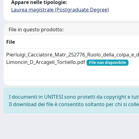
Appare nelle tipologie:
Laurea magistrale (Postgraduate Degree)
File in questo prodotto:
File
Pierluigi_Cacciatore_Matr_252776_Ruolo_della_colpa_e_de
Limoncin_D_Arcageli_Tortiello.pdf
File non disponibile
I documenti in UNITESI sono protetti da copyright e tutti 
Il download dei file è consentito soltanto per chi si col