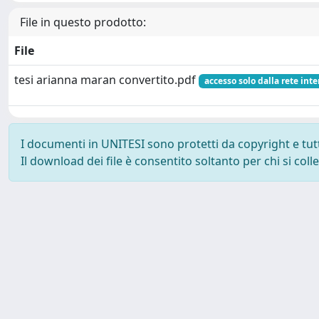
File in questo prodotto:
File
tesi arianna maran convertito.pdf
accesso solo dalla rete int
I documenti in UNITESI sono protetti da copyright e tutti 
Il download dei file è consentito soltanto per chi si col
Powered by UNITESI
-
about UNITESI
-
Utilizzo dei