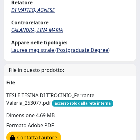
Relatore
DI MATTEO, AGNESE
Controrelatore
CALANDRA, LINA MARIA
Appare nelle tipologie:
Laurea magistrale (Postgraduate Degree)
File in questo prodotto:
File
TESI E TESINA DI TIROCINIO_Ferrante
Valeria_253077.pdf
accesso solo dalla rete interna
Dimensione 4.69 MB
Formato Adobe PDF
Contatta l'autore