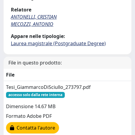
Relatore
ANTONELLI, CRISTIAN
MECOZZI, ANTONIO
Appare nelle tipologie:
Laurea magistrale (Postgraduate Degree)
File in questo prodotto:
File
Tesi_GiammarcoDiSciullo_273797.pdf
accesso solo dalla rete interna
Dimensione 14.67 MB
Formato Adobe PDF
Contatta l'autore