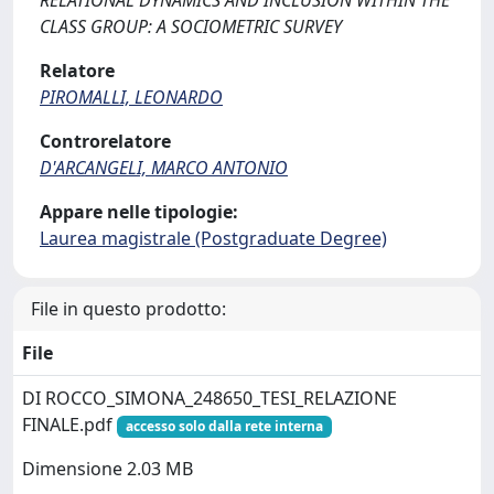
RELATIONAL DYNAMICS AND INCLUSION WITHIN THE
CLASS GROUP: A SOCIOMETRIC SURVEY
Relatore
PIROMALLI, LEONARDO
Controrelatore
D'ARCANGELI, MARCO ANTONIO
Appare nelle tipologie:
Laurea magistrale (Postgraduate Degree)
File in questo prodotto:
File
DI ROCCO_SIMONA_248650_TESI_RELAZIONE
FINALE.pdf
accesso solo dalla rete interna
Dimensione 2.03 MB