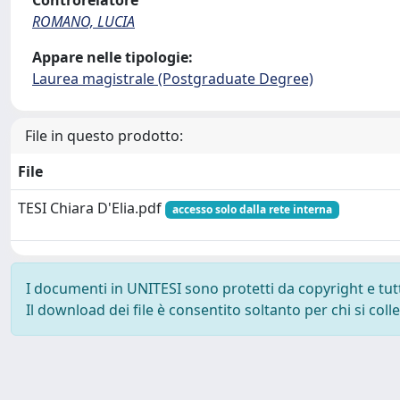
Controrelatore
ROMANO, LUCIA
Appare nelle tipologie:
Laurea magistrale (Postgraduate Degree)
File in questo prodotto:
File
TESI Chiara D'Elia.pdf
accesso solo dalla rete interna
I documenti in UNITESI sono protetti da copyright e tutti 
Il download dei file è consentito soltanto per chi si col