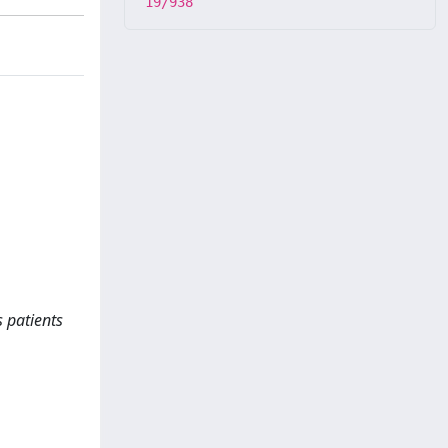
19/938
s patients