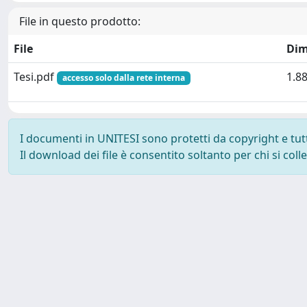
File in questo prodotto:
File
Dim
Tesi.pdf
1.8
accesso solo dalla rete interna
I documenti in UNITESI sono protetti da copyright e tutti 
Il download dei file è consentito soltanto per chi si col
Powered by UNITESI
-
about UNITESI
-
Utilizzo dei