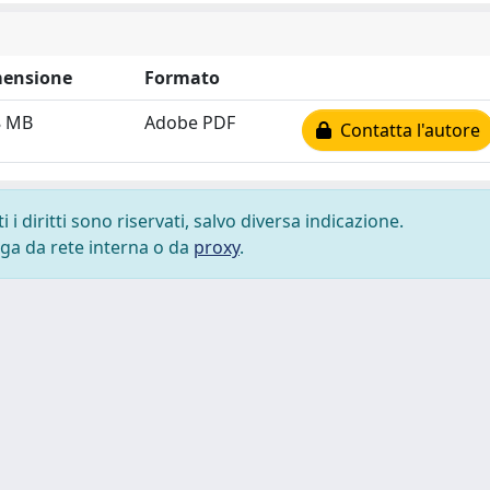
ensione
Formato
8 MB
Adobe PDF
Contatta l'autore
i diritti sono riservati, salvo diversa indicazione.
lega da rete interna o da
proxy
.
 cookie
-
Area riservata