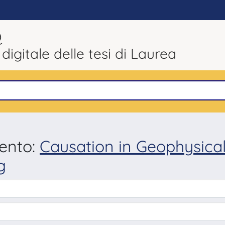
Q
 digitale delle tesi di Laurea
mento:
Causation in Geophysica
g