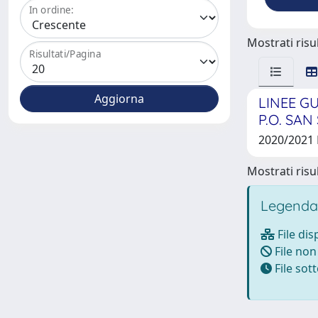
In ordine:
Mostrati risul
Risultati/Pagina
LINEE G
P.O. SA
2020/2021
Mostrati risul
Legenda
File dis
File non
File so