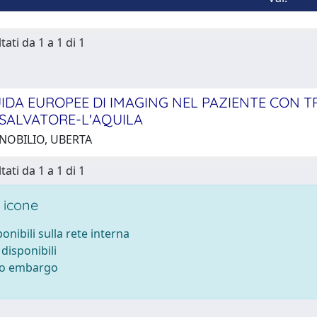
tati da 1 a 1 di 1
UIDA EUROPEE DI IMAGING NEL PAZIENTE CON 
N SALVATORE-L'AQUILA
 NOBILIO, UBERTA
tati da 1 a 1 di 1
 icone
ponibili sulla rete interna
 disponibili
tto embargo