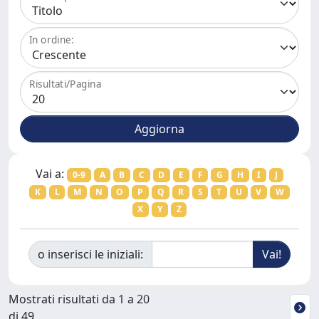
In ordine:
Risultati/Pagina
Vai a:
0-9
A
B
C
D
E
F
G
H
I
J
K
L
M
N
O
P
Q
R
S
T
U
V
W
X
Y
Z
o inserisci le iniziali:
Mostrati risultati da 1 a 20
di 49