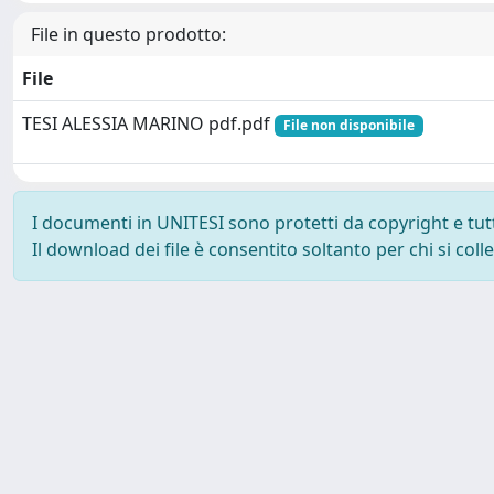
File in questo prodotto:
File
TESI ALESSIA MARINO pdf.pdf
File non disponibile
I documenti in UNITESI sono protetti da copyright e tutti 
Il download dei file è consentito soltanto per chi si col
Powered by UNITESI
-
about UNITESI
-
Utilizzo dei