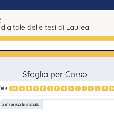
Q
 digitale delle tesi di Laurea
Sfoglia per Corso
ai a:
0-9
A
B
C
D
E
F
G
H
I
J
K
L
M
N
o inserisci le iniziali: