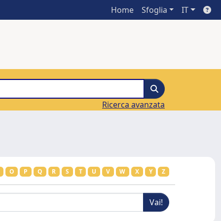
Home
Sfoglia
IT
Ricerca avanzata
O
P
Q
R
S
T
U
V
W
X
Y
Z