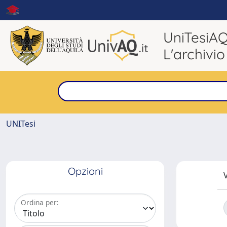
UniTesiA
L'archivio
UNITesi
Opzioni
V
Ordina per: