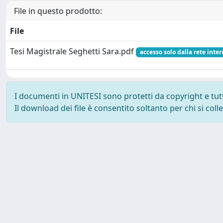
File in questo prodotto:
File
Tesi Magistrale Seghetti Sara.pdf
accesso solo dalla rete inte
I documenti in UNITESI sono protetti da copyright e tutti 
Il download dei file è consentito soltanto per chi si col
Powered by UNITESI
-
about UNITESI
-
Utilizzo dei