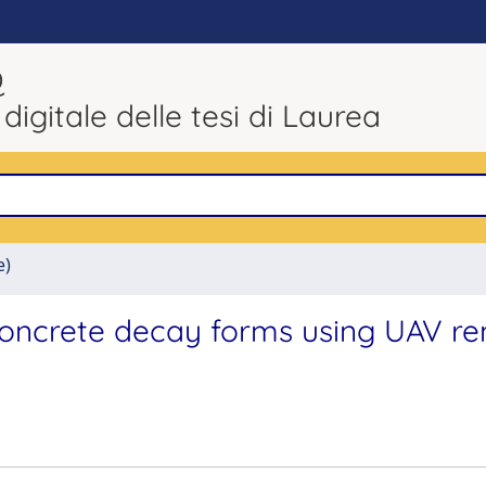
Q
 digitale delle tesi di Laurea
e)
 concrete decay forms using UAV r