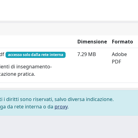
Dimensione
Formato
pdf
7.29 MB
Adobe
accesso solo dalla rete interna
PDF
ienti di insegnamento-
azione pratica.
i diritti sono riservati, salvo diversa indicazione.
lega da rete interna o da
proxy
.