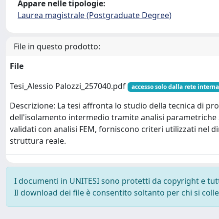
Appare nelle tipologie:
Laurea magistrale (Postgraduate Degree)
File in questo prodotto:
File
Tesi_Alessio Palozzi_257040.pdf
accesso solo dalla rete interna
Descrizione: La tesi affronta lo studio della tecnica di pr
dell'isolamento intermedio tramite analisi parametriche su
validati con analisi FEM, forniscono criteri utilizzati ne
struttura reale.
I documenti in UNITESI sono protetti da copyright e tutti 
Il download dei file è consentito soltanto per chi si col