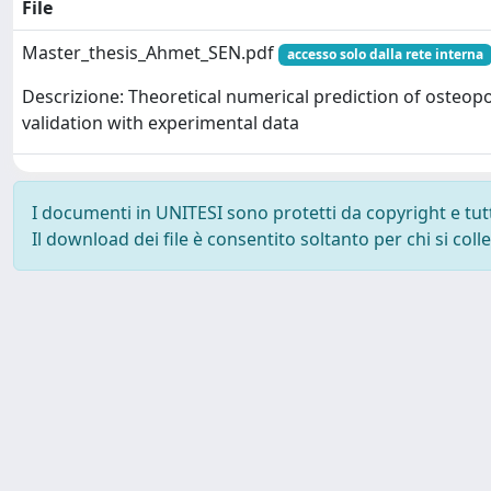
File
Master_thesis_Ahmet_SEN.pdf
accesso solo dalla rete interna
Descrizione: Theoretical numerical prediction of osteo
validation with experimental data
I documenti in UNITESI sono protetti da copyright e tutti 
Il download dei file è consentito soltanto per chi si col
Powered by UNITESI
-
about UNITESI
-
Utilizzo dei