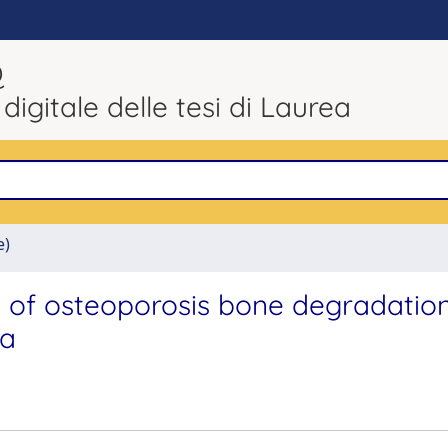
Q
 digitale delle tesi di Laurea
e)
n of osteoporosis bone degradatio
ta