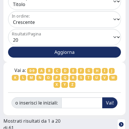
In ordine:
Risultati/Pagina
Vai a:
0-9
A
B
C
D
E
F
G
H
I
J
K
L
M
N
O
P
Q
R
S
T
U
V
W
X
Y
Z
o inserisci le iniziali:
Mostrati risultati da 1 a 20
di 61