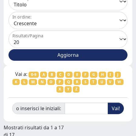
In ordine:
Risultati/Pagina
Vai a:
0-9
A
B
C
D
E
F
G
H
I
J
K
L
M
N
O
P
Q
R
S
T
U
V
W
X
Y
Z
o inserisci le iniziali:
Mostrati risultati da 1 a 17
di 17