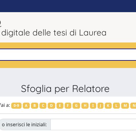
Q
 digitale delle tesi di Laurea
Sfoglia per Relatore
ai a:
0-9
A
B
C
D
E
F
G
H
I
J
K
L
M
N
o inserisci le iniziali: