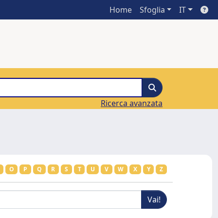
Home
Sfoglia
IT
Ricerca avanzata
O
P
Q
R
S
T
U
V
W
X
Y
Z