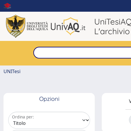
UniTesiA
L'archivio
UNITesi
Opzioni
V
Ordina per: