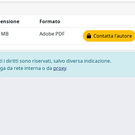
ensione
Formato
5 MB
Adobe PDF
Contatta l'autore
i diritti sono riservati, salvo diversa indicazione.
lega da rete interna o da
proxy
.
 cookie
-
Area riservata