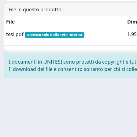
File in questo prodotto:
File
Dim
tesi.pdf
1.9
accesso solo dalla rete interna
I documenti in UNITESI sono protetti da copyright e tutti 
Il download dei file è consentito soltanto per chi si col
Powered by UNITESI
-
about UNITESI
-
Utilizzo dei