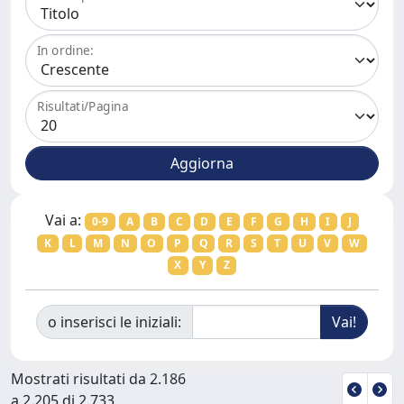
In ordine:
Risultati/Pagina
Vai a:
0-9
A
B
C
D
E
F
G
H
I
J
K
L
M
N
O
P
Q
R
S
T
U
V
W
X
Y
Z
o inserisci le iniziali:
Mostrati risultati da 2.186
a 2.205 di 2.733