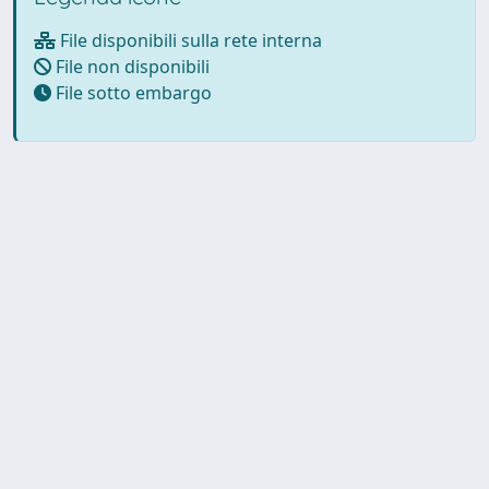
File disponibili sulla rete interna
File non disponibili
File sotto embargo
Powered by UNITESI
-
about
UNITESI
-
Utilizzo dei cookie
-
Copyright © 2026